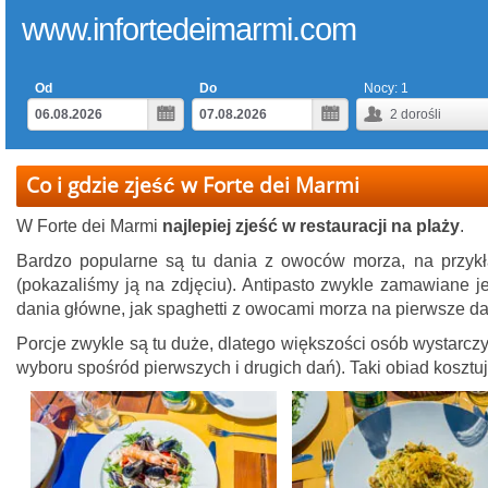
www.infortedeimarmi.com
Od
Do
Nocy:
1
2
dorośli
Co i gdzie zjeść w Forte dei Marmi
W Forte dei Marmi
najlepiej zjeść w restauracji na plaży
.
Bardzo popularne są tu dania z owoców morza, na przykł
(pokazaliśmy ją na zdjęciu). Antipasto zwykle zamawiane j
dania główne, jak spaghetti z owocami morza na pierwsze dan
Porcje zwykle są tu duże, dlatego większości osób wystarczy
wyboru spośród pierwszych i drugich dań). Taki obiad kosztu