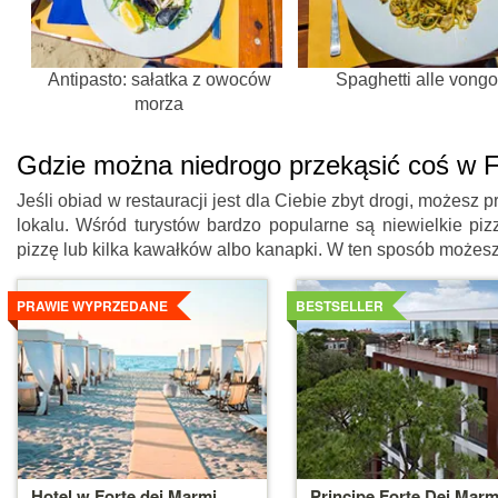
Antipasto: sałatka z owoców
Spaghetti alle vongo
morza
Gdzie można niedrogo przekąsić coś w F
Jeśli obiad w restauracji jest dla Ciebie zbyt drogi, możesz 
lokalu. Wśród turystów bardzo popularne są niewielkie pi
pizzę lub kilka kawałków albo kanapki. W ten sposób możesz 
Szczegoly
Szczegoly
PRAWIE WYPRZEDANE
BESTSELLER
Hotel w Forte dei Marmi
Principe Forte Dei Marm