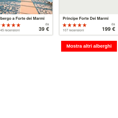
lbergo a Forte dei Marmi
Principe Forte Dei Marmi
Prezzo
Prezzo
da
da
Valutazione:
Valutazione:
a
39 €
a
199 €
5 su 5 stelle
5 su 5 stelle
45 recensioni
107 recensioni
partire
partire
da
da
39 €
110 €
Mostra altri alberghi