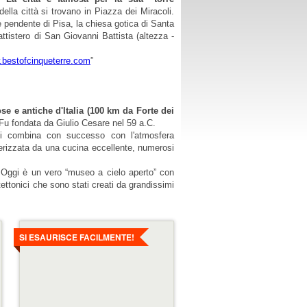
della città si trovano in Piazza dei Miracoli.
le pendente di Pisa, la chiesa gotica di Santa
attistero di San Giovanni Battista (altezza -
.bestofcinqueterre.com
”
se e antiche d'Italia (100 km da Forte dei
 Fu fondata da Giulio Cesare nel 59 a.C.
 si combina con successo con l'atmosfera
erizzata da una cucina eccellente, numerosi
 Oggi è un vero “museo a cielo aperto” con
ttonici che sono stati creati da grandissimi
Dettagli
SI ESAURISCE FACILMENTE!