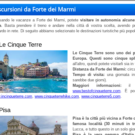
scursioni da Forte dei Marmi
ando le vacanze a Forte dei Marmi, potete
visitare in autonomia alcune
a
. Basta prendere il treno e andare nella città di vostra scelta, avendo p
ardo in rete. Di seguito abbiamo selezionato le destinazioni turistiche più popol
 Le Cinque Terre
Le Cinque Terre sono uno dei pa
Europa. Questi sono cinque sple
all'altro, quindi potete visitarli sia i
Distanza da Forte dei Marmi:
circa
Tempo di visita:
una giornata inte
sarebbe due giorni).
Maggiori informazioni:
il s
www.bestofcinqueterre.com
. È pos
incinqueterre.com
,
www.cinqueterrehike.com
,
www.cinqueterre5.com
.
 Pisa
Pisa è la città più vicina a Forte
famosa località (30 minuti in t
Lucca, e tutto questo in un solo gio
Pisa è la vera gemma d'Italia