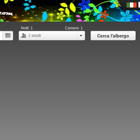
Notti:
1
Camere:
1
Cerca l'albergo
2
adulti