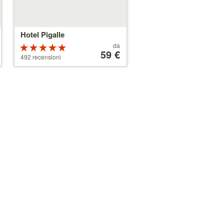
Hotel Pigalle
Prezzo
da
Valutazione:
a
59 €
5 su 5 stelle
492 recensioni
partire
da
179 €