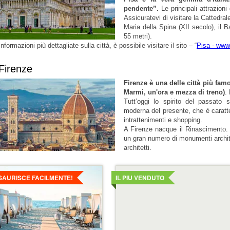
pendente”.
Le principali attrazioni 
Assicuratevi di visitare la Cattedra
Maria della Spina (XII secolo), il B
55 metri).
informazioni più dettagliate sulla città, è possibile visitare il sito – “
Pisa - www
 Firenze
Firenze è una delle città più famo
Marmi, un'ora e mezza di treno)
.
Tutt’oggi lo spirito del passato
moderna del presente, che è caratt
intrattenimenti e shopping.
A Firenze nacque il Rinascimento.
un gran numero di monumenti archite
architetti.
agli
Dettagli
ESAURISCE FACILMENTE!
IL PIU VENDUTO