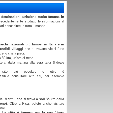
 destinazioni turistiche molto famose in
recedentemente studiato le informazioni al
ari conosciute in tutto il mondo.
rchi nazionali più famosi in Italia e in
ndidi villaggi
che si trovano vicini l'uno
n treno che a piedi.
 50 km, un'ora di treno.
ra, dalla mattina alla sera tardi (l’ideale
ito più popolare e utile è
sibile consultare altri siti, per esempio
 dei Marmi, che si trova a soli 35 km dalla
reno)
. Oltre a Pisa, potete anche visitare
rno!
. La città è famosa per la sua “torre