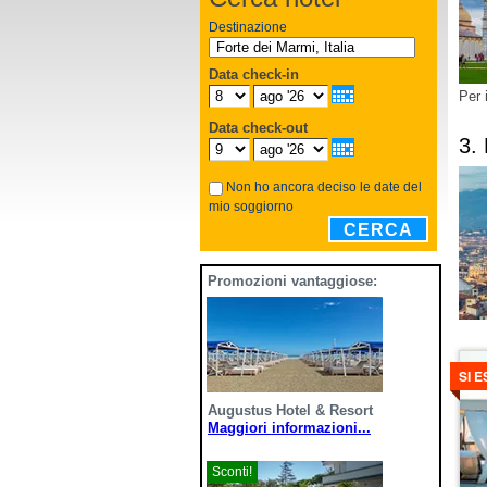
Destinazione
Data check-in
Per 
Data check-out
3.
Non ho ancora deciso le date del
mio soggiorno
CERCA
Promozioni vantaggiose:
Dett
SI 
Augustus Hotel & Resort
Maggiori informazioni...
Sconti!