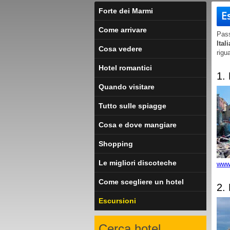
Forte dei Marmi
E
Come arrivare
Pass
Itali
Cosa vedere
rigu
Hotel romantici
1.
Quando visitare
Tutto sulle spiagge
Cosa e dove mangiare
Shopping
Le migliori discoteche
www.
Come scegliere un hotel
2.
Escursioni
Cerca hotel