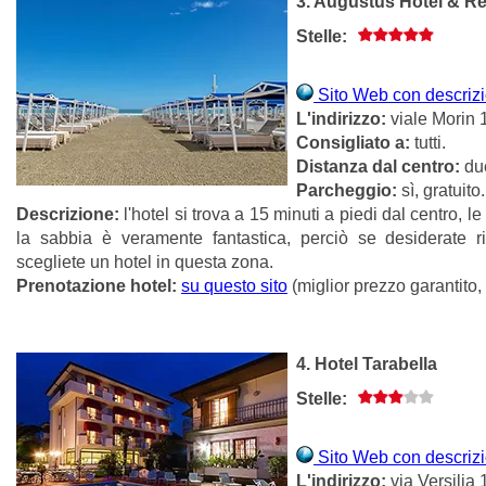
3. Augustus Hotel & Re
Stelle:
Sito Web con descrizio
L'indirizzo:
viale Morin 1
Consigliato a:
tutti.
Distanza dal centro:
du
Parcheggio:
sì, gratuito.
Descrizione:
l'hotel si trova a 15 minuti a piedi dal centro, 
la sabbia è veramente fantastica, perciò se desiderate 
scegliete un hotel in questa zona.
Prenotazione hotel:
su questo sito
(miglior prezzo garantito,
4. Hotel Tarabella
Stelle:
Sito Web con descrizio
L'indirizzo:
via Versilia 