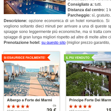
Consigliato a:
tutti.
Distanza dal centro:
1 
Parcheggio:
sì, gratuito.
Descrizione:
opzione economica di un hotel romantico. Si tr
vogliono soltanto dieci minuti per arrivare a una di queste s
spiagge sono leggermente più economiche, ma si tratta co
spiagge di gran lunga migliori rispetto ad altre di molte altre ci
Prenotazione hotel:
su questo sito
(miglior prezzo garantito,
Dettagli
Dettagli
SI ESAURISCE FACILMENTE!
IL PIU VENDUTO
Albergo a Forte dei Marmi
Principe Forte Dei Marm
Prezzo
Prezzo
da
Valutazione:
Valutazio
a
39 €
a
1
4.5 su 5
5 su 5 stelle
3745 recensioni
107 recensioni