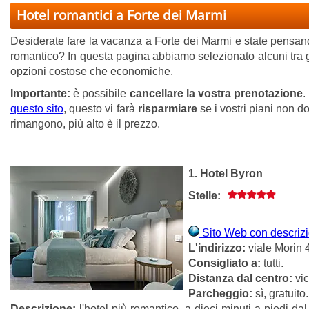
Hotel romantici a Forte dei Marmi
Desiderate fare la vacanza a Forte dei Marmi e state pensand
romantico? In questa pagina abbiamo selezionato alcuni tra gli 
opzioni costose che economiche.
Importante:
è possibile
cancellare la vostra prenotazione
.
questo sito
, questo vi farà
risparmiare
se i vostri piani non 
rimangono, più alto è il prezzo.
1. Hotel Byron
Stelle:
Sito Web con descrizio
L'indirizzo:
viale Morin 4
Consigliato a:
tutti.
Distanza dal centro:
vic
Parcheggio:
sì, gratuito.
Descrizione:
l'hotel più romantico, a dieci minuti a piedi dal