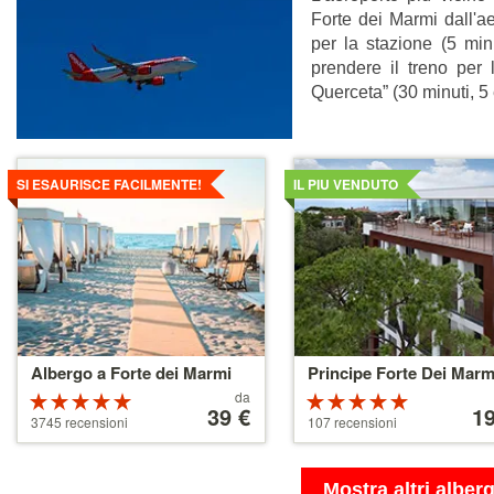
Forte dei Marmi dall'a
per la stazione (5 min
prendere il treno per
Querceta” (30 minuti, 5
Dettagli
Dettagli
SI ESAURISCE FACILMENTE!
IL PIU VENDUTO
Albergo a Forte dei Marmi
Principe Forte Dei Marm
Prezzo
Prezzo
da
Valutazione:
Valutazio
a
39 €
a
1
4.5 su 5
5 su 5 stelle
3745 recensioni
107 recensioni
partire
partire
stelle
da
da
39 €
110 €
Mostra altri alber