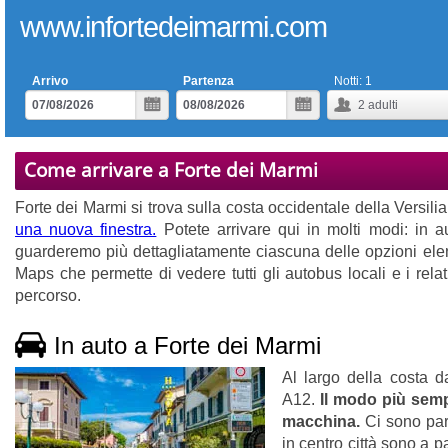
www.infortedeimarmi.com
Arrivo
Partenza
Notti:
1
2
adulti
Come arrivare a Forte dei Marmi
Forte dei Marmi si trova sulla costa occidentale della Versilia
una nuova finestra.
Potete arrivare qui in molti modi: in a
guarderemo più dettagliatamente ciascuna delle opzioni elen
Maps che permette di vedere tutti gli autobus locali e i relati
percorso.
In auto a Forte dei Marmi
Al largo della costa d
A12.
Il modo più semp
macchina.
Ci sono parc
in centro città sono a 